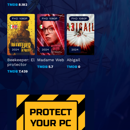
TMDB
8.182
FHD 1080P
FHD 1080P
FHD 1080P
2024
2024
2024
Beekeeper: El
Madame Web
Abigail
protector
TMDB
5.7
TMDB
0
TMDB
7.439