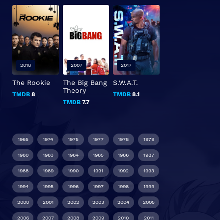
2018
2007
2017
The Rookie
The Big Bang
S.W.A.T.
Theory
TMDB
8
TMDB
8.1
TMDB
7.7
1965
1974
1975
1977
1978
1979
1980
1983
1984
1985
1986
1987
1988
1989
1990
1991
1992
1993
1994
1995
1996
1997
1998
1999
2000
2001
2002
2003
2004
2005
2006
2007
2008
2009
2010
2011