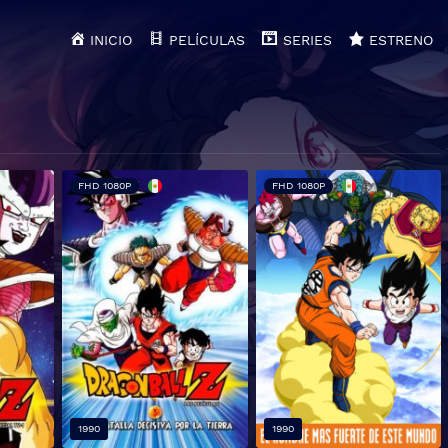
INICIO
PELÍCULAS
SERIES
ESTRENO
FHD 1080P
FHD 1080P
1990
1990