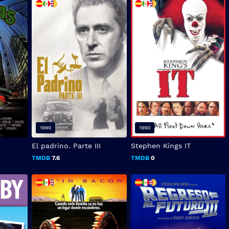
1990
1990
El padrino. Parte III
Stephen Kings IT
TMDB
7.6
TMDB
0