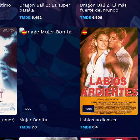
ltimo
Dragon Ball Z: La super
Dragon Ball Z: El más
batalla
fuerte del mundo
TMDB
6.492
TMDB
6.509
1990
1990
l amor)
Mujer Bonita
Labios ardientes
TMDB
7.0
TMDB
6.4