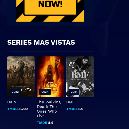
SERIES MAS VISTAS
2022
2024
2021
Halo
The Walking
BMF
Dead: The
TMDB
8.299
TMDB
8.4
Ones Who
Live
TMDB
8.9