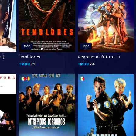
1990
1990
a)
Temblores
Regreso al futuro III
TMDB
7.1
TMDB
7.4