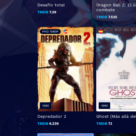
Desafío total
Dragon Ball Z: El ú
combate
TMDB
7.29
TMDB
7.525
FHD 1080P
1990
1990
Depredador 2
Ghost (Más allá de
TMDB
6.239
TMDB
7.1