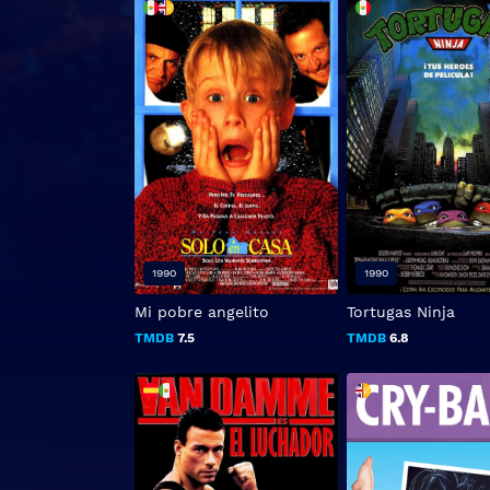
1990
1990
Mi pobre angelito
Tortugas Ninja
TMDB
7.5
TMDB
6.8