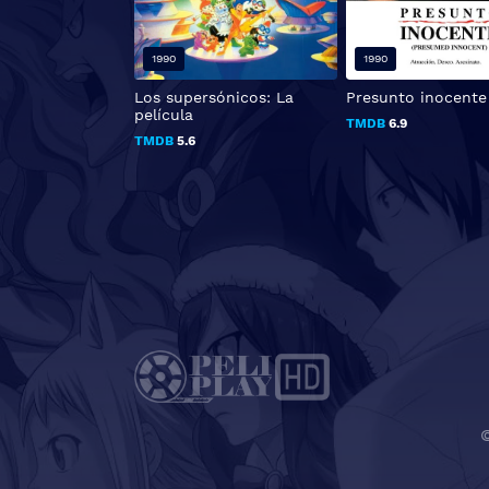
1990
1990
Los supersónicos: La
Presunto inocente
película
TMDB
6.9
TMDB
5.6