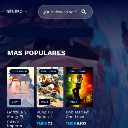
GÉNERO
MAS POPULARES
FHD 1080P
FHD 1080P
FHD 1080P
2024
2024
2024
Godzilla y
Kung Fu
Bob Marley:
Kong: El
Panda 4
One Love
nuevo
TMDB
7.2
TMDB
6.833
imperio