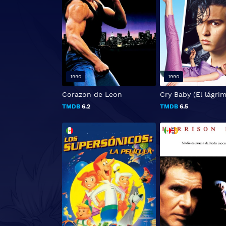
1990
1990
Corazon de Leon
Cry Baby (El lágrim
TMDB
6.2
TMDB
6.5