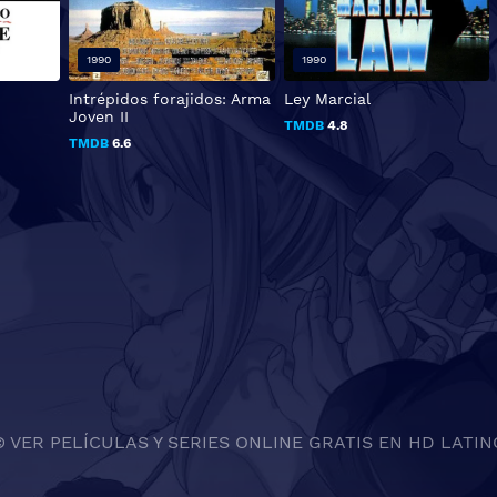
1990
1990
Intrépidos forajidos: Arma
Ley Marcial
Joven II
TMDB
4.8
TMDB
6.6
© VER PELÍCULAS Y SERIES ONLINE GRATIS EN HD LATIN