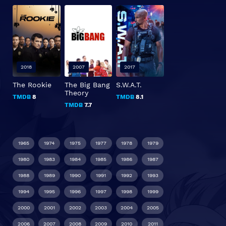
2018
2007
2017
The Rookie
The Big Bang
S.W.A.T.
Theory
TMDB
8
TMDB
8.1
TMDB
7.7
1965
1974
1975
1977
1978
1979
1980
1983
1984
1985
1986
1987
1988
1989
1990
1991
1992
1993
1994
1995
1996
1997
1998
1999
2000
2001
2002
2003
2004
2005
2006
2007
2008
2009
2010
2011