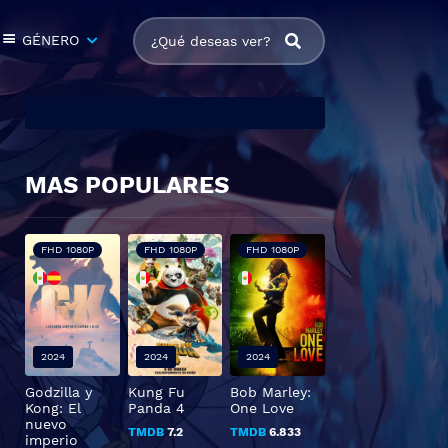
GÉNERO
MAS POPULARES
FHD 1080P
FHD 1080P
FHD 1080P
2024
2024
2024
Godzilla y
Kung Fu
Bob Marley:
Kong: El
Panda 4
One Love
nuevo
TMDB
7.2
TMDB
6.833
imperio