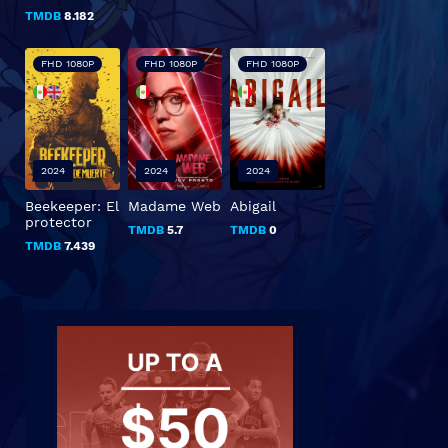
TMDB
8.182
FHD 1080P
FHD 1080P
FHD 1080P
2024
2024
2024
Beekeeper: El
Madame Web
Abigail
protector
TMDB
5.7
TMDB
0
TMDB
7.439