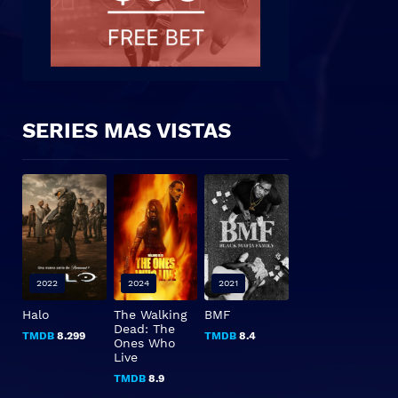
SERIES MAS VISTAS
2022
2024
2021
Halo
The Walking
BMF
Dead: The
TMDB
8.299
TMDB
8.4
Ones Who
Live
TMDB
8.9