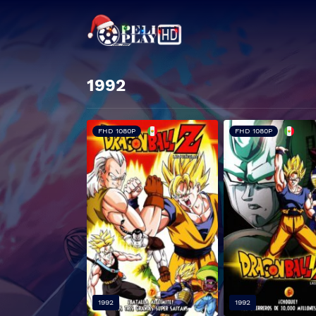
1992
FHD 1080P
FHD 1080P
1992
1992