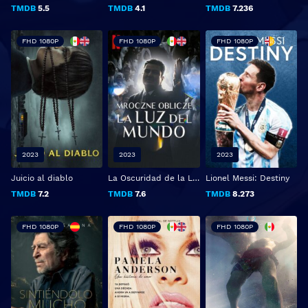
TMDB
5.5
TMDB
4.1
TMDB
7.236
FHD 1080P
FHD 1080P
FHD 1080P
2023
2023
2023
Juicio al diablo
La Oscuridad de la Luz del Mundo
Lionel Messi: Destiny
TMDB
7.2
TMDB
7.6
TMDB
8.273
FHD 1080P
FHD 1080P
FHD 1080P