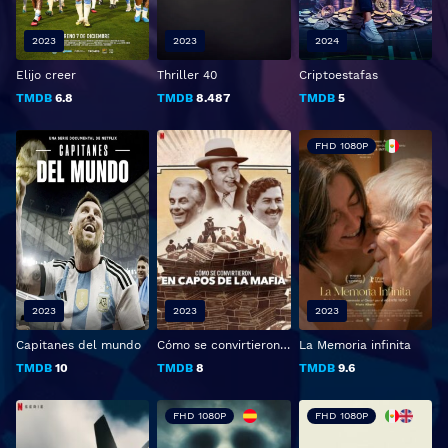
2023
2023
2024
Elijo creer
Thriller 40
Criptoestafas
TMDB
6.8
TMDB
8.487
TMDB
5
FHD 1080P
2023
2023
2023
Capitanes del mundo
Cómo se convirtieron en capos de la mafia
La Memoria infinita
TMDB
10
TMDB
8
TMDB
9.6
FHD 1080P
FHD 1080P