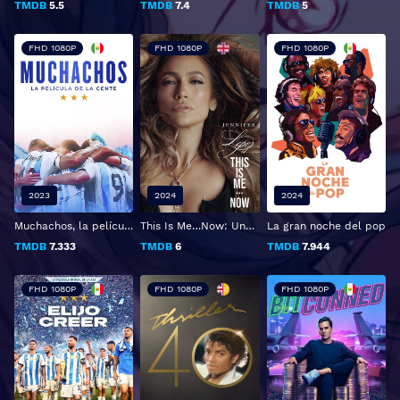
TMDB
5.5
TMDB
7.4
TMDB
5
FHD 1080P
FHD 1080P
FHD 1080P
2023
2024
2024
Muchachos, la película de la gente
This Is Me…Now: Una historia de amor
La gran noche del pop
TMDB
7.333
TMDB
6
TMDB
7.944
FHD 1080P
FHD 1080P
FHD 1080P