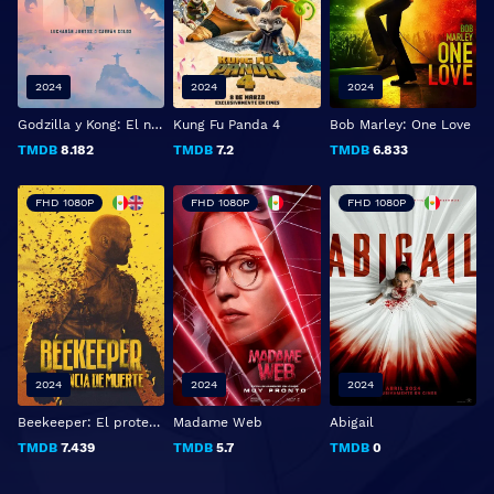
2024
2024
2024
Godzilla y Kong: El nuevo imperio
Kung Fu Panda 4
Bob Marley: One Love
TMDB
8.182
TMDB
7.2
TMDB
6.833
FHD 1080P
FHD 1080P
FHD 1080P
2024
2024
2024
Beekeeper: El protector
Madame Web
Abigail
TMDB
7.439
TMDB
5.7
TMDB
0