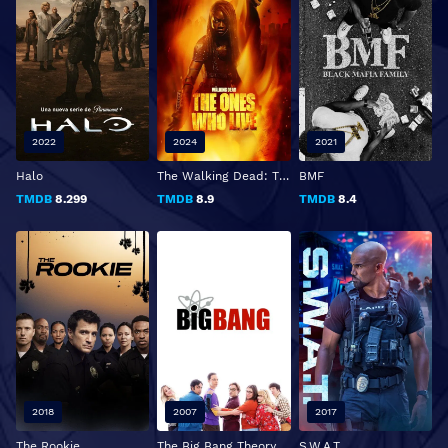
2022
2024
2021
Halo
The Walking Dead: The Ones Who Live
BMF
TMDB
8.299
TMDB
8.9
TMDB
8.4
2018
2007
2017
The Rookie
The Big Bang Theory
S.W.A.T.