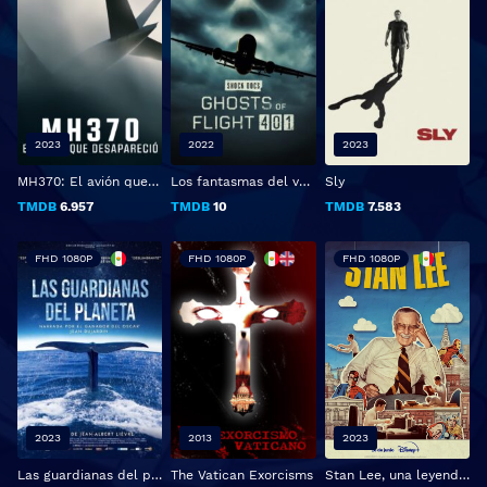
2023
2022
2023
MH370: El avión que desapareció
Los fantasmas del vuelo 401
Sly
TMDB
6.957
TMDB
10
TMDB
7.583
FHD 1080P
FHD 1080P
FHD 1080P
2023
2013
2023
Las guardianas del planeta
The Vatican Exorcisms
Stan Lee, una leyenda centenaria