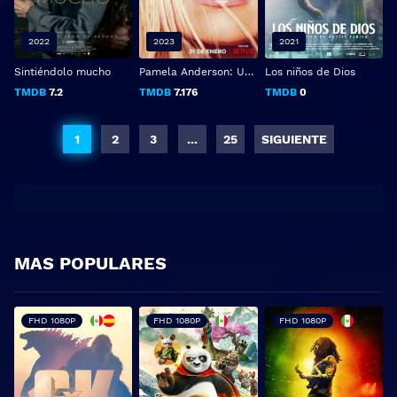
2022
2023
2021
Sintiéndolo mucho
Pamela Anderson: Una historia de amor
Los niños de Dios
TMDB
7.2
TMDB
7.176
TMDB
0
1
2
3
...
25
SIGUIENTE
MAS POPULARES
FHD 1080P
FHD 1080P
FHD 1080P