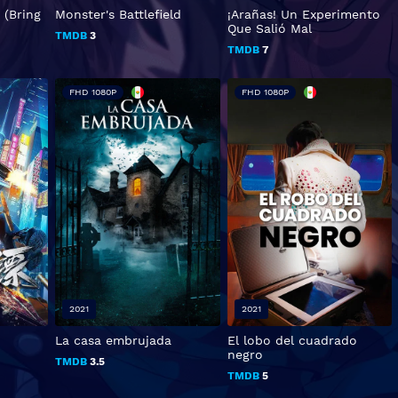
 (Bring
Monster's Battlefield
¡Arañas! Un Experimento
Que Salió Mal
TMDB
3
TMDB
7
FHD 1080P
FHD 1080P
2021
2021
La casa embrujada
El lobo del cuadrado
negro
TMDB
3.5
TMDB
5