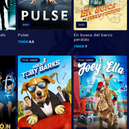
2021
2021
ado
Pulse
En busca del barco
perdido
TMDB
6.5
TMDB
7
FHD 1080P
FHD 1080P