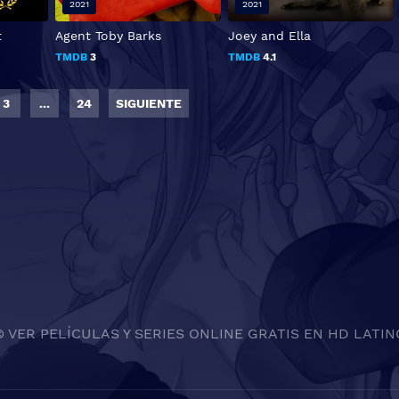
2021
2021
t
Agent Toby Barks
Joey and Ella
TMDB
3
TMDB
4.1
3
...
24
SIGUIENTE
© VER PELÍCULAS Y SERIES ONLINE GRATIS EN HD LATIN