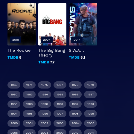
2018
2007
2017
The Rookie
The Big Bang
S.W.A.T.
Theory
TMDB
8
TMDB
8.1
TMDB
7.7
1965
1974
1975
1977
1978
1979
1980
1983
1984
1985
1986
1987
1988
1989
1990
1991
1992
1993
1994
1995
1996
1997
1998
1999
2000
2001
2002
2003
2004
2005
2006
2007
2008
2009
2010
2011