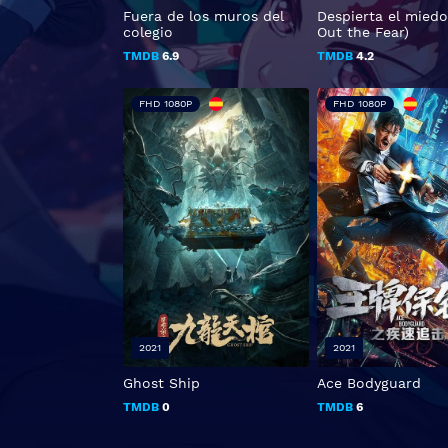
Fuera de los muros del
Despierta el miedo
colegio
Out the Fear)
TMDB
6.9
TMDB
4.2
FHD 1080P
FHD 1080P
2021
2021
Ghost Ship
Ace Bodyguard
TMDB
0
TMDB
6