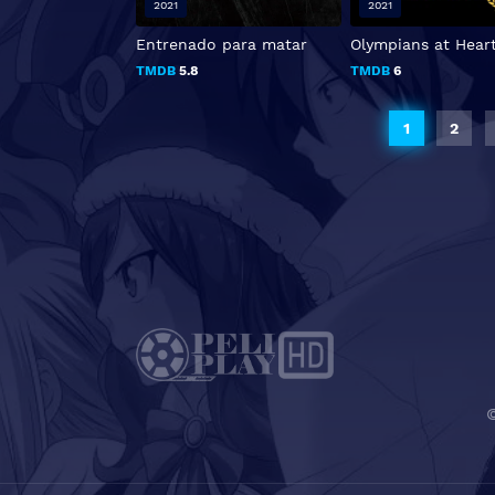
2021
2021
Entrenado para matar
Olympians at Hear
TMDB
5.8
TMDB
6
1
2