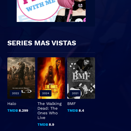
SERIES MAS VISTAS
2022
2024
2021
Halo
The Walking
BMF
Dead: The
TMDB
8.299
TMDB
8.4
Ones Who
Live
TMDB
8.9