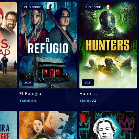
FHD 1080P
FHD 1080P
2021
2021
El Refugio
Hunters
TMDB
5.1
TMDB
2.7