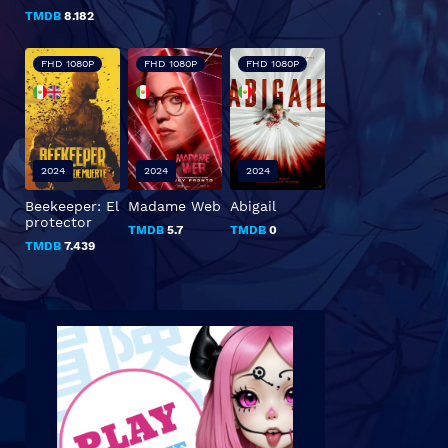
TMDB
8.182
FHD 1080P
FHD 1080P
FHD 1080P
2024
2024
2024
Beekeeper: El
Madame Web
Abigail
protector
TMDB
5.7
TMDB
0
TMDB
7.439