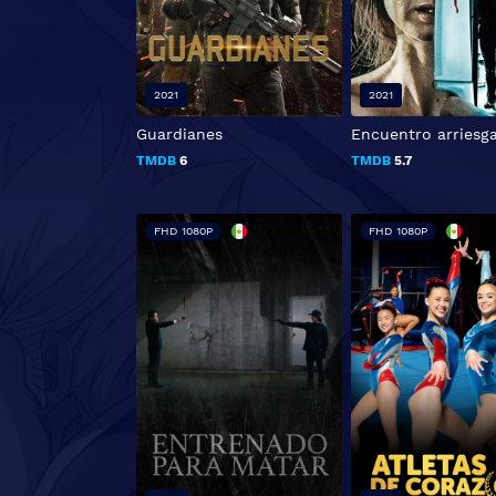
2021
2021
Guardianes
Encuentro arriesg
TMDB
6
TMDB
5.7
FHD 1080P
FHD 1080P