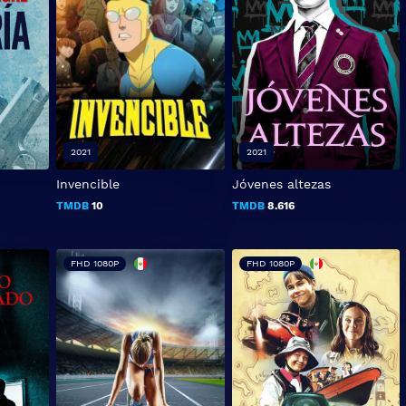
2021
2021
Invencible
Jóvenes altezas
TMDB
10
TMDB
8.616
FHD 1080P
FHD 1080P