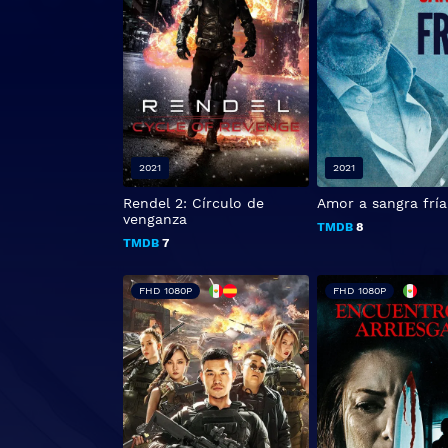
2021
2021
Rendel 2: Círculo de
Amor a sangra fría
venganza
TMDB
8
TMDB
7
FHD 1080P
FHD 1080P