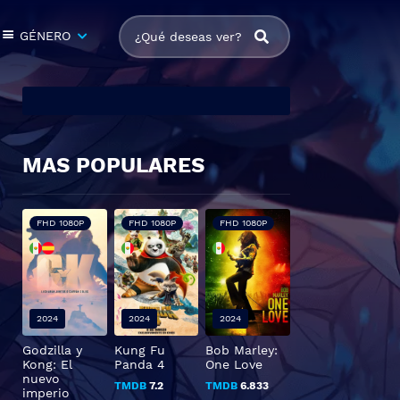
GÉNERO
MAS POPULARES
FHD 1080P
FHD 1080P
FHD 1080P
2024
2024
2024
Godzilla y
Kung Fu
Bob Marley:
Kong: El
Panda 4
One Love
nuevo
TMDB
7.2
TMDB
6.833
imperio