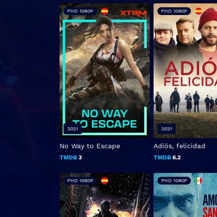
FHD 1080P
FHD 1080P
2021
2021
No Way to Escape
Adiós, felicidad
TMDB
3
TMDB
6.2
FHD 1080P
FHD 1080P