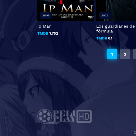
2008
2023
Ip Man
Los guardianes de 
fórmula
TMDB
7.752
TMDB
6.1
1
2