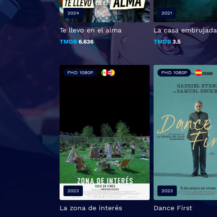
2024
2021
Te llevo en el alma
La casa embrujada
TMDB
6.636
TMDB
3.5
FHD 1080P
FHD 1080P
2023
2023
La zona de interés
Dance First