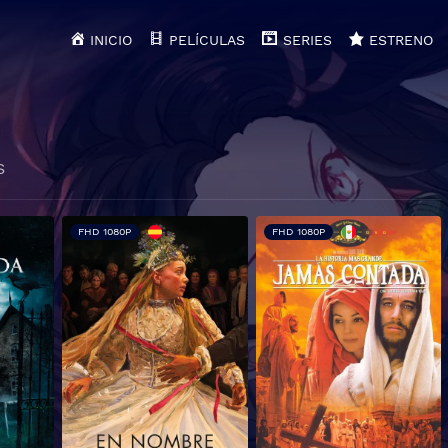
INICIO
PELÍCULAS
SERIES
ESTRENO
S
FHD 1080P
FHD 1080P