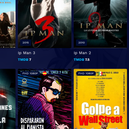
2015
2010
Ip Man 3
Ip Man 2
TMDB
7
TMDB
7.5
FHD 1080P
FHD 1080P