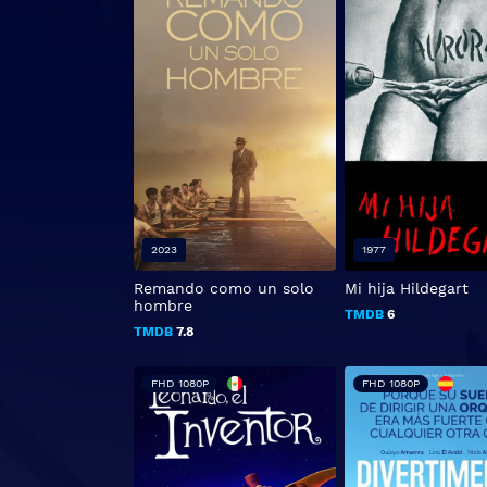
2023
1977
Remando como un solo
Mi hija Hildegart
hombre
TMDB
6
TMDB
7.8
FHD 1080P
FHD 1080P