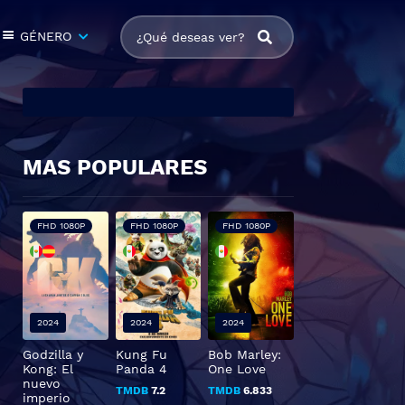
GÉNERO
MAS POPULARES
FHD 1080P
FHD 1080P
FHD 1080P
2024
2024
2024
Godzilla y
Kung Fu
Bob Marley:
Kong: El
Panda 4
One Love
nuevo
TMDB
7.2
TMDB
6.833
imperio