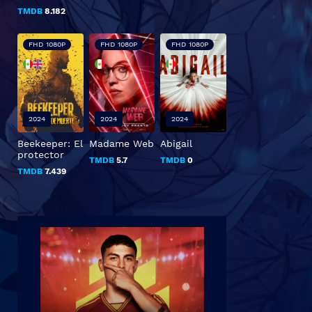
TMDB
8.182
FHD 1080P
FHD 1080P
FHD 1080P
2024
2024
2024
Beekeeper: El
Madame Web
Abigail
protector
TMDB
5.7
TMDB
0
TMDB
7.439