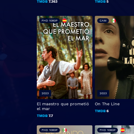
TMDB
7.363
TMDB
5
FHD 1080P
CAM
2023
2023
El maestro que prometió
On The Line
el mar
TMDB
6
TMDB
7.7
FHD 1080P
FHD 1080P