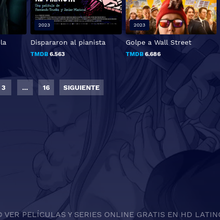
2023
2023
la
Dispararon al pianista
Golpe a Wall Street
TMDB
6.563
TMDB
6.686
3
...
16
SIGUIENTE
© VER PELÍCULAS Y SERIES ONLINE GRATIS EN HD LATIN