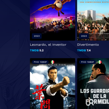
2023
2023
Leonardo, el Inventor
Divertimento
TMDB
5.2
TMDB
7.4
FHD 1080P
FHD 1080P