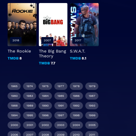
2018
2007
2017
The Rookie
The Big Bang
S.W.A.T.
Theory
TMDB
8
TMDB
8.1
TMDB
7.7
1965
1974
1975
1977
1978
1979
1980
1983
1984
1985
1986
1987
1988
1989
1990
1991
1992
1993
1994
1995
1996
1997
1998
1999
2000
2001
2002
2003
2004
2005
2006
2007
2008
2009
2010
2011