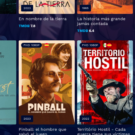
2023
1965
En nombre de la tierra
La historia más grande
jamás contada
TMDB
7.8
TMDB
6.4
FHD 1080P
FHD 1080P
2023
2022
Pinball: el hombre que
Território Hostil - Cada
salvó el juego
guerra tiene sus víctimas