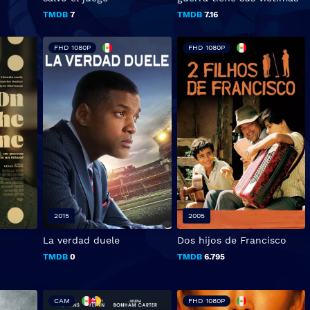
TMDB
7
TMDB
7.16
FHD 1080P
FHD 1080P
2015
2005
La verdad duele
Dos hijos de Francisco
TMDB
0
TMDB
6.795
CAM
FHD 1080P