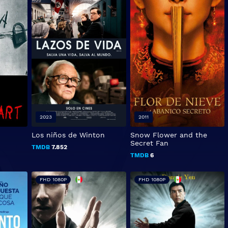
2023
2011
Los niños de Winton
Snow Flower and the
Secret Fan
TMDB
7.852
TMDB
6
FHD 1080P
FHD 1080P