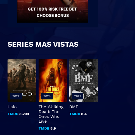
SERIES MAS VISTAS
2022
2024
2021
Halo
The Walking
BMF
Dead: The
TMDB
8.299
TMDB
8.4
Ones Who
Live
TMDB
8.9