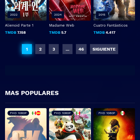
2022
2024
2015
Alienoid Parte 1
Madame Web
Cuatro Fantásticos
TMDB
7.158
TMDB
5.7
TMDB
4.417
1
2
3
...
46
SIGUIENTE
MAS POPULARES
FHD 1080P
FHD 1080P
FHD 1080P