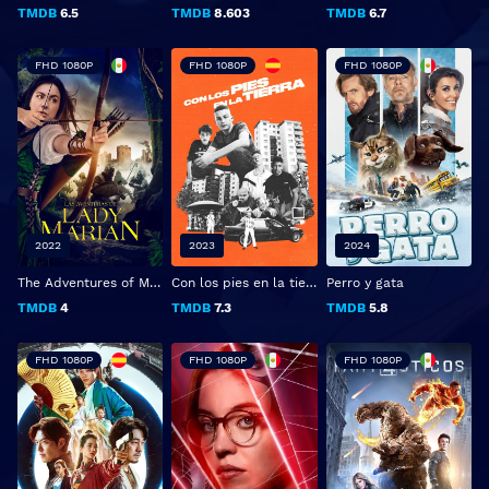
TMDB
6.5
TMDB
8.603
TMDB
6.7
FHD 1080P
FHD 1080P
FHD 1080P
2022
2023
2024
The Adventures of Maid Marian
Con los pies en la tierra
Perro y gata
TMDB
4
TMDB
7.3
TMDB
5.8
FHD 1080P
FHD 1080P
FHD 1080P