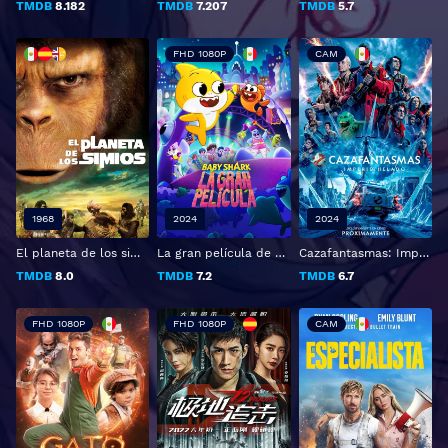
TMDB
8.182
TMDB
7.207
TMDB
5.7
FHD 1080P
CAM
1968
2024
2024
El planeta de los simios
La gran película de Baby Shark
Cazafantasmas: Imperio helado
TMDB
8.0
TMDB
7.2
TMDB
6.7
FHD 1080P
FHD 1080P
CAM