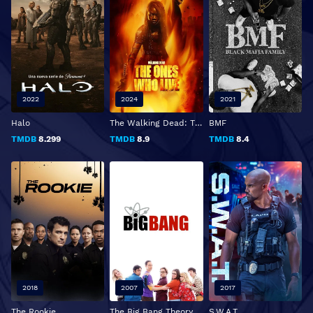
2022
2024
2021
Halo
The Walking Dead: The Ones Who Live
BMF
TMDB
8.299
TMDB
8.9
TMDB
8.4
2018
2007
2017
The Rookie
The Big Bang Theory
S.W.A.T.