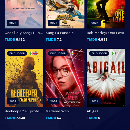
2024
2024
2024
Godzilla y Kong: El nuevo imperio
Kung Fu Panda 4
Bob Marley: One Love
TMDB
8.182
TMDB
7.2
TMDB
6.833
FHD 1080P
FHD 1080P
FHD 1080P
2024
2024
2024
Beekeeper: El protector
Madame Web
Abigail
TMDB
7.439
TMDB
5.7
TMDB
0