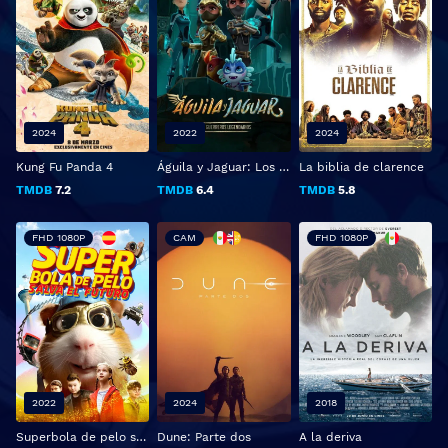
2024
2022
2024
Kung Fu Panda 4
Águila y Jaguar: Los guerreros legendarios
La biblia de clarence
TMDB
7.2
TMDB
6.4
TMDB
5.8
FHD 1080P
CAM
FHD 1080P
2022
2024
2018
Superbola de pelo salva el futuro
Dune: Parte dos
A la deriva