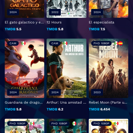
2024
2022
2024
El gato galactico y el hechizo del tiempo
12 Hours
El especialista
TMDB
5.5
TMDB
5.8
TMDB
7.5
CAM
CAM
FHD 1080P
2024
2024
2023
Guardiana de dragones
Arthur: Una amistad sin limites
Rebel Moon (Parte uno): La niña del fuego
TMDB
5.8
TMDB
6.2
TMDB
6.454
FHD 1080P
FHD 1080P
FHD 1080P