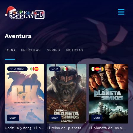
Aventura
TODO
PELÍCULAS
SERIES
NOTICIAS
FHD 1080P
CAM
2024
2024
2001
Godzilla y Kong: El nuevo imperio
El reino del planeta de los simios
El planeta de los simios