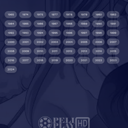
1965
1974
1975
1977
1978
1979
1980
1983
1984
1985
1986
1987
1988
1989
1990
1991
1992
1993
1994
1995
1996
1997
1998
1999
2000
2001
2002
2003
2004
2005
2006
2007
2008
2009
2010
2011
2012
2013
2014
2015
2016
2017
2018
2019
2020
2021
2022
2023
2024