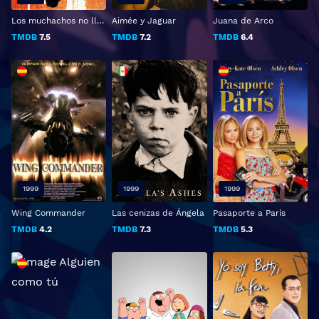
Los muchachos no lloran
Aimée y Jaguar
Juana de Arco
TMDB
7.5
TMDB
7.2
TMDB
6.4
1999
1999
1999
Wing Commander
Las cenizas de Ángela
Pasaporte a París
TMDB
4.2
TMDB
7.3
TMDB
5.3