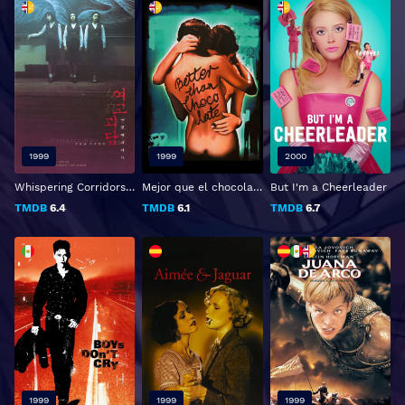
1999
1999
2000
Whispering Corridors 2: Memento Mori
Mejor que el chocolate
But I'm a Cheerleader
TMDB
6.4
TMDB
6.1
TMDB
6.7
1999
1999
1999