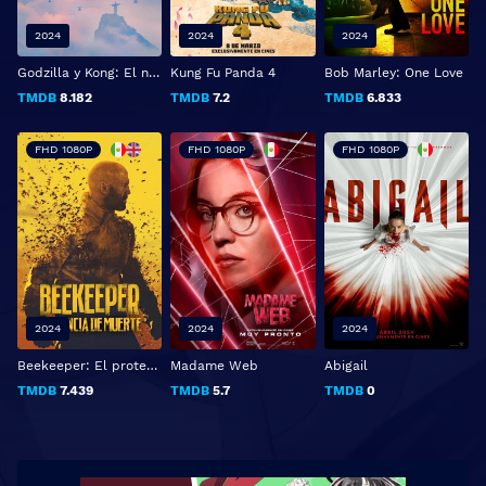
2024
2024
2024
Godzilla y Kong: El nuevo imperio
Kung Fu Panda 4
Bob Marley: One Love
TMDB
8.182
TMDB
7.2
TMDB
6.833
FHD 1080P
FHD 1080P
FHD 1080P
2024
2024
2024
Beekeeper: El protector
Madame Web
Abigail
TMDB
7.439
TMDB
5.7
TMDB
0