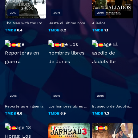
2017
2016
2016
The Man with the Iron Heart
Hasta el último hombre
Aliados
TMDB
6.4
TMDB
8.2
TMDB
7.1
2016
2016
2016
Reporteras en guerra
Los hombres libres de Jones
El asedio de Jadotville
TMDB
6.6
TMDB
6.9
TMDB
7.3