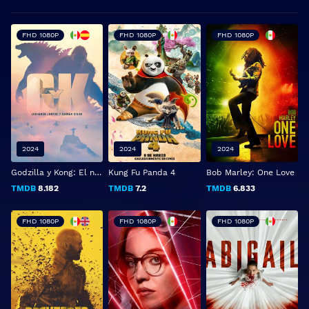
FHD 1080P
FHD 1080P
FHD 1080P
2024
2024
2024
Godzilla y Kong: El nuevo imperio
Kung Fu Panda 4
Bob Marley: One Love
TMDB
8.182
TMDB
7.2
TMDB
6.833
FHD 1080P
FHD 1080P
FHD 1080P