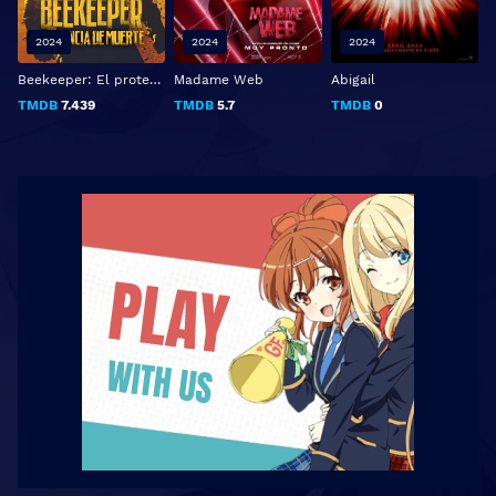
2024
2024
2024
Beekeeper: El protector
Madame Web
Abigail
TMDB
7.439
TMDB
5.7
TMDB
0