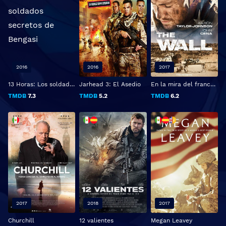
2016
2016
2017
13 Horas: Los soldados secretos de Bengasi
Jarhead 3: El Asedio
En la mira del francotirador
TMDB
7.3
TMDB
5.2
TMDB
6.2
2017
2018
2017
Churchill
12 valientes
Megan Leavey