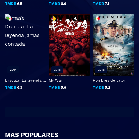
TMDB
6.5
TMDB
6.6
TMDB
7.1
2014
2016
2016
Dracula: La leyenda jamas contada
My War
Hombres de valor
TMDB
6.3
TMDB
5.8
TMDB
5.2
MAS POPULARES