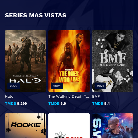
SERIES MAS VISTAS
2022
2024
2021
Halo
The Walking Dead: The Ones Who Live
BMF
TMDB
8.299
TMDB
8.9
TMDB
8.4