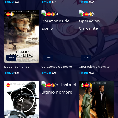
TMDB
7.2
TMDB
6.7
TMDB
5.0
2017
2014
2016
Deber cumplido
Corazones de acero
Operación Chromite
TMDB
6.5
TMDB
7.6
TMDB
6.2