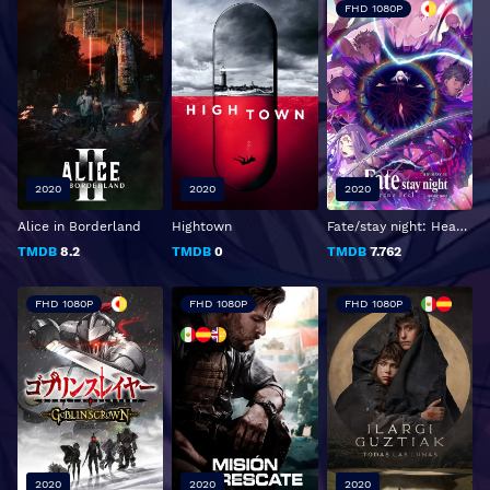
FHD 1080P
2020
2020
2020
Alice in Borderland
Hightown
Fate/stay night: Heaven's Feel - III. Canción de Primavera
TMDB
8.2
TMDB
0
TMDB
7.762
FHD 1080P
FHD 1080P
FHD 1080P
2020
2020
2020