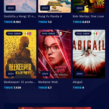
2024
2024
2024
Godzilla y Kong: El nuevo imperio
Kung Fu Panda 4
Bob Marley: One Love
TMDB
8.182
TMDB
7.2
TMDB
6.833
FHD 1080P
FHD 1080P
FHD 1080P
2024
2024
2024
Beekeeper: El protector
Madame Web
Abigail
TMDB
7.439
TMDB
5.7
TMDB
0