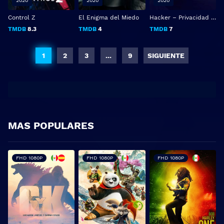
2020
2020
2020
Control Z
El Enigma del Miedo
Hacker – Privacidad Violada
TMDB
8.3
TMDB
4
TMDB
7
1
2
3
...
9
SIGUIENTE
MAS POPULARES
FHD 1080P
FHD 1080P
FHD 1080P