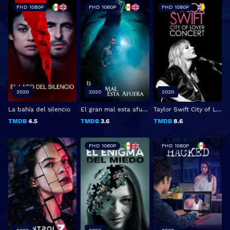
FHD 1080P
FHD 1080P
FHD 1080P
2020
2020
2020
La bahía del silencio
El gran mal esta afuera (Hunter's Moon)
Taylor Swift City of Lover Concert
TMDB
4.5
TMDB
3.6
TMDB
8.6
FHD 1080P
FHD 1080P