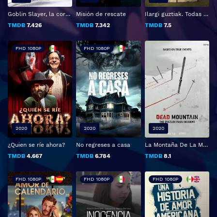
Goblin Slayer, la corona de Goblin
Misión de rescate
Ilargi guztiak. Todas las lunas
TMDB
7.426
TMDB
7.342
TMDB
7.5
FHD 1080P
FHD 1080P
2020
2020
2020
¿Quien se ríe ahora?
No regreses a casa
La Montaña De La Muerte: El Incidente del Paso Dyatlov
TMDB
4.667
TMDB
6.784
TMDB
8.1
FHD 1080P
FHD 1080P
FHD 1080P