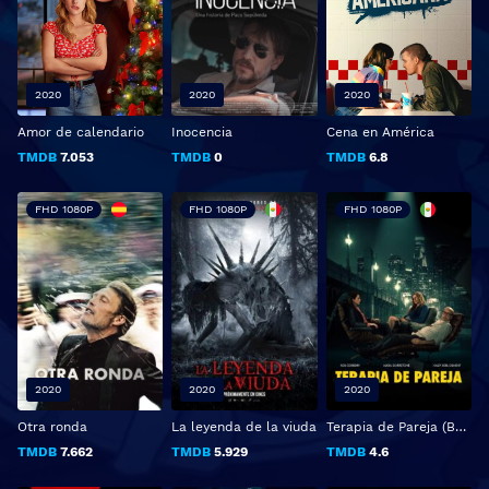
2020
2020
2020
Amor de calendario
Inocencia
Cena en América
TMDB
7.053
TMDB
0
TMDB
6.8
FHD 1080P
FHD 1080P
FHD 1080P
2020
2020
2020
Otra ronda
La leyenda de la viuda
Terapia de Pareja (Bad Therapy)
TMDB
7.662
TMDB
5.929
TMDB
4.6