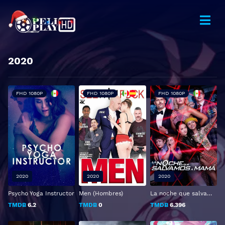
2020
FHD 1080P
FHD 1080P
FHD 1080P
2020
2020
2020
Psycho Yoga Instructor
Men (Hombres)
La noche que salvamos a mamá
TMDB
6.2
TMDB
0
TMDB
6.396