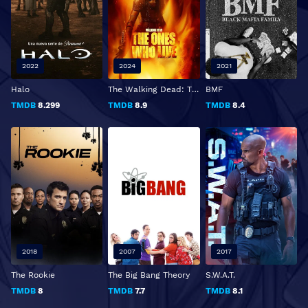
2022
2024
2021
Halo
The Walking Dead: The Ones Who Live
BMF
TMDB
8.299
TMDB
8.9
TMDB
8.4
2018
2007
2017
The Rookie
The Big Bang Theory
S.W.A.T.
TMDB
8
TMDB
7.7
TMDB
8.1