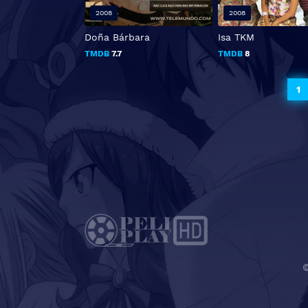
2008
2008
Doña Bárbara
Isa TKM
TMDB
7.7
TMDB
8
1