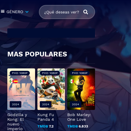
GÉNERO
MAS POPULARES
FHD 1080P
FHD 1080P
FHD 1080P
2024
2024
2024
Godzilla y
Kung Fu
Bob Marley:
Kong: El
Panda 4
One Love
nuevo
TMDB
7.2
TMDB
6.833
imperio