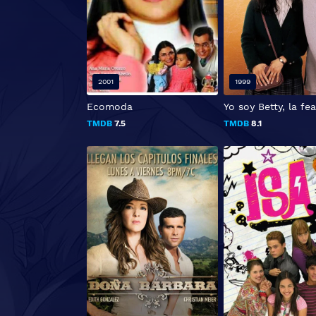
2001
1999
Ecomoda
Yo soy Betty, la fea
TMDB
7.5
TMDB
8.1