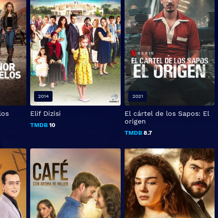
2014
2021
los
Elif Dizisi
El cártel de los Sapos: El
origen
TMDB
10
TMDB
8.7