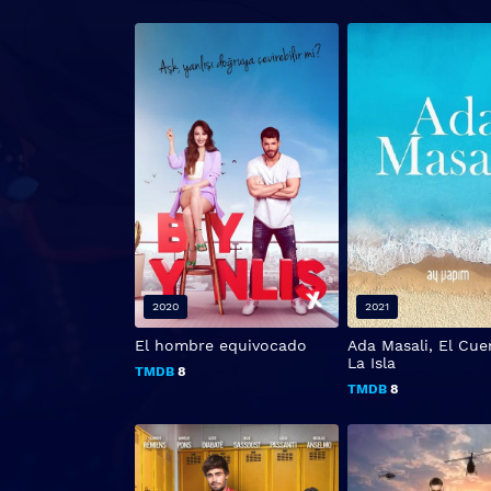
2020
2021
El hombre equivocado
Ada Masali, El Cue
La Isla
TMDB
8
TMDB
8