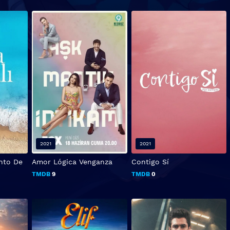
2021
2021
nto De
Amor Lógica Venganza
Contigo Sí
TMDB
9
TMDB
0