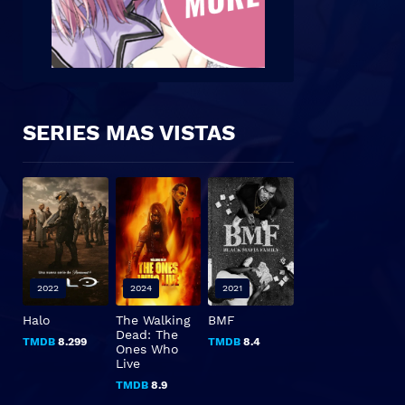
SERIES MAS VISTAS
2022
2024
2021
Halo
The Walking
BMF
Dead: The
TMDB
8.299
TMDB
8.4
Ones Who
Live
TMDB
8.9