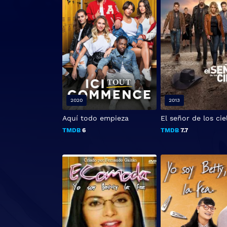
2020
2013
Aquí todo empieza
El señor de los cie
TMDB
6
TMDB
7.7