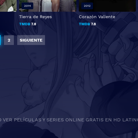
2014
2012
Tierra de Reyes
Corazón Valiente
TMDB
7.8
TMDB
7.8
2
SIGUIENTE
© VER PELÍCULAS Y SERIES ONLINE GRATIS EN HD LATIN