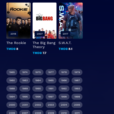
2018
2007
2017
The Rookie
The Big Bang
S.W.A.T.
Theory
TMDB
8
TMDB
8.1
TMDB
7.7
1965
1974
1975
1977
1978
1979
1980
1983
1984
1985
1986
1987
1988
1989
1990
1991
1992
1993
1994
1995
1996
1997
1998
1999
2000
2001
2002
2003
2004
2005
2006
2007
2008
2009
2010
2011