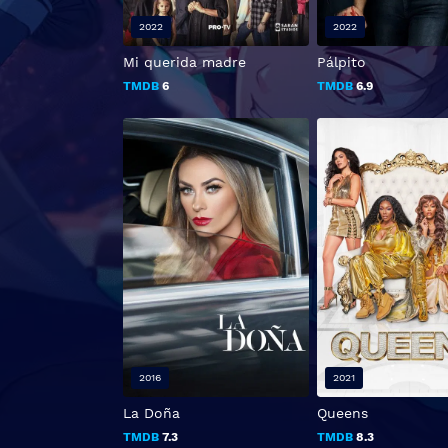
2022
2022
Mi querida madre
Pálpito
TMDB
6
TMDB
6.9
2016
2021
La Doña
Queens
TMDB
7.3
TMDB
8.3