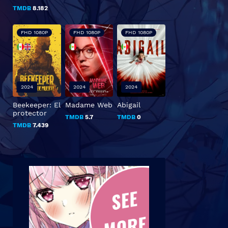
TMDB
8.182
FHD 1080P
FHD 1080P
FHD 1080P
2024
2024
2024
Beekeeper: El
Madame Web
Abigail
protector
TMDB
5.7
TMDB
0
TMDB
7.439