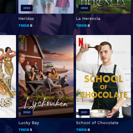
2022
2022
Heridas
La Herencia
TMDB
0
TMDB
0
2020
2021
Lucky Bay
School of Chocolate
TMDB
5
TMDB
0