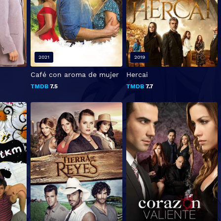
2021
2019
Café con aroma de mujer
Hercai
TMDB
7.5
TMDB
7.7