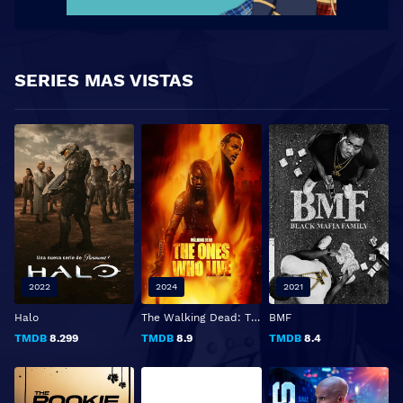
SERIES MAS VISTAS
2022
2024
2021
Halo
The Walking Dead: The Ones Who Live
BMF
TMDB
8.299
TMDB
8.9
TMDB
8.4