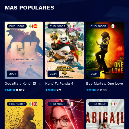
MAS POPULARES
FHD 1080P
FHD 1080P
FHD 1080P
2024
2024
2024
Godzilla y Kong: El nuevo imperio
Kung Fu Panda 4
Bob Marley: One Love
TMDB
8.182
TMDB
7.2
TMDB
6.833
FHD 1080P
FHD 1080P
FHD 1080P