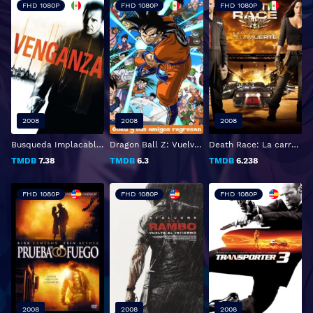
FHD 1080P
FHD 1080P
FHD 1080P
2008
2008
2008
Busqueda Implacable (Venganza)
Dragon Ball Z: Vuelven Son Goku y sus amigos
Death Race: La carrera de la muerte
TMDB
7.38
TMDB
6.3
TMDB
6.238
FHD 1080P
FHD 1080P
FHD 1080P
2008
2008
2008