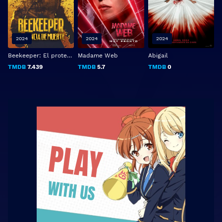
2024
2024
2024
Beekeeper: El protector
Madame Web
Abigail
TMDB
7.439
TMDB
5.7
TMDB
0