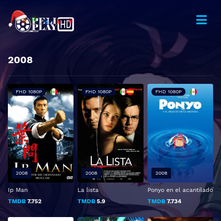
2008
FHD 1080P
FHD 1080P
FHD 1080P
2008
2008
2008
Ip Man
La lista
Ponyo en el acantilado
TMDB
7.752
TMDB
5.9
TMDB
7.734