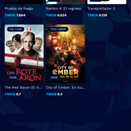
Prueba de fuego
Rambo 4: El regreso
Transportador 3
TMDB
7.604
TMDB
6.634
TMDB
6.139
HD 720P
FHD 1080P
2008
2008
The Red Baron (El barón rojo)
City of Ember: En busca de la luz
TMDB
6.7
TMDB
6.3