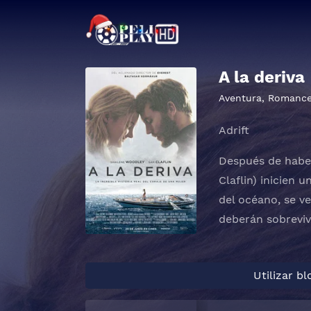
A la deriva
Aventura
,
Romanc
Adrift
Después de haber
Claflin) inicien 
del océano, se v
deberán sobrevivi
Utilizar b