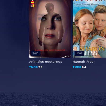
2016
2009
Animales nocturnos
Hannah Free
TMDB
7.5
TMDB
6.4