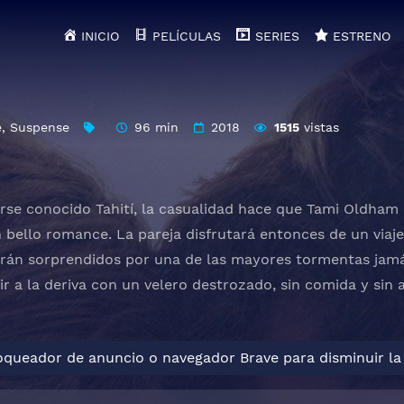
INICIO
PELÍCULAS
SERIES
ESTRENO
e
,
Suspense
96 min
2018
1515
vistas
se conocido Tahití, la casualidad hace que Tami Oldham
un bello romance. La pareja disfrutará entonces de un viaj
erán sorprendidos por una de las mayores tormentas jamás
r a la deriva con un velero destrozado, sin comida y sin 
loqueador de anuncio o navegador Brave para disminuir la