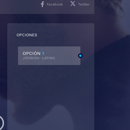
Facebook
Twitter
OPCIONES
OPCIÓN
1
JODWISH -LATINO