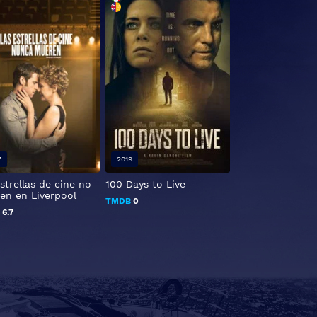
7
2019
2017
strellas de cine no
100 Days to Live
Kingsman: El cír
en en Liverpool
oro
TMDB
0
B
6.7
TMDB
6.9