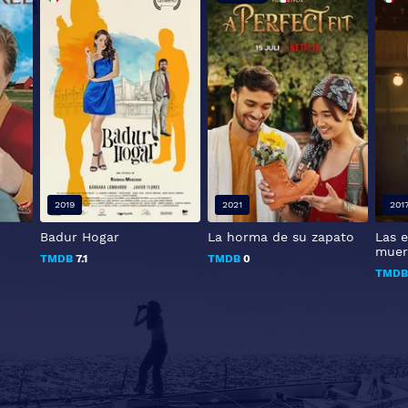
2019
2021
201
Badur Hogar
La horma de su zapato
Las e
muer
TMDB
7.1
TMDB
0
TMD