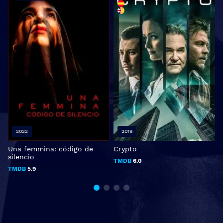
2022
2019
Una femmina: código de
Crypto
S
silencio
TMDB
6.0
TMDB
5.9