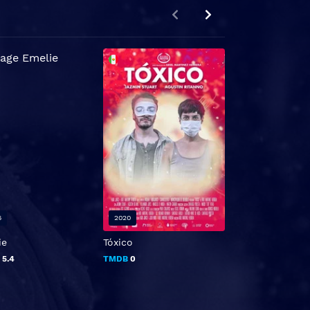
6
2020
2017
ie
Tóxico
El Círculo
B
5.4
TMDB
0
TMDB
5.3