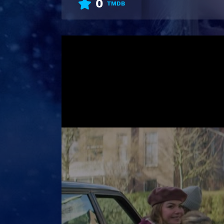
0
TMDB