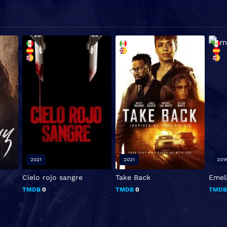
2021
2021
201
Cielo rojo sangre
Take Back
Emel
TMDB
0
TMDB
0
TMD