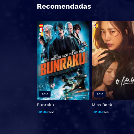
Recomendadas
2010
2018
Bunraku
Miss Baek
TMDB
6.2
TMDB
6.5