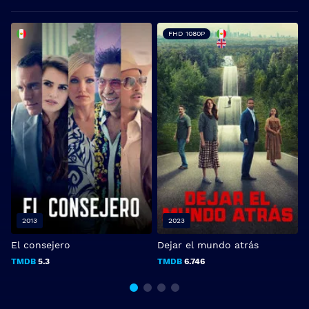
FHD 1080P
2013
2023
El consejero
Dejar el mundo atrás
T
TMDB
5.3
TMDB
6.746