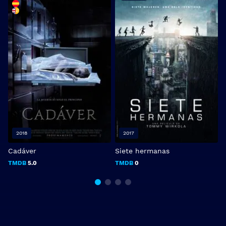
2018
2017
Cadáver
Siete hermanas
V
TMDB
5.0
TMDB
0