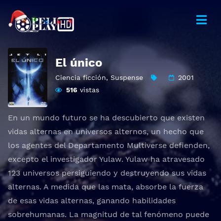
El único
Ciencia ficción
,
Suspense
2001
516
vistas
En un mundo futuro se ha descubierto que existen
vidas alternas en universos alternos, un hecho que
los agentes del Departamento Multiverse defienden,
excepto el investigador Yulaw. Yulaw ha atravesado
123 universos persiguiendo y destruyendo sus vidas
alternas. A medida que las mata, absorbe la fuerza
de esas vidas alternas, ganando habilidades
sobrehumanas. La magnitud de tal fenómeno puede