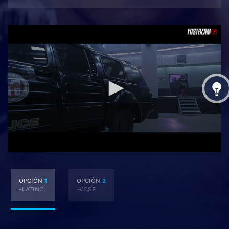
OPCIÓN
1
OPCIÓN
2
-LATINO
-VOSE