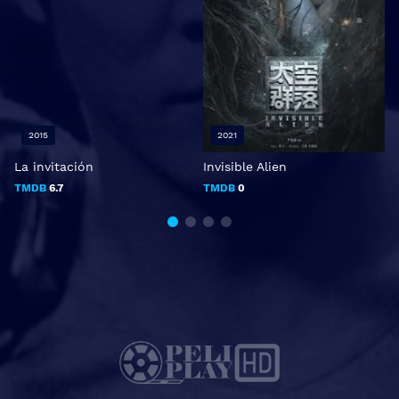
2015
2021
La invitación
Invisible Alien
D
TMDB
6.7
TMDB
0