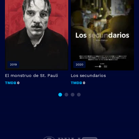
2019
2020
El monstruo de St. Pauli
Los secundarios
E
TMDB
0
TMDB
0