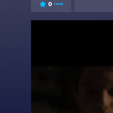
0
TMDB