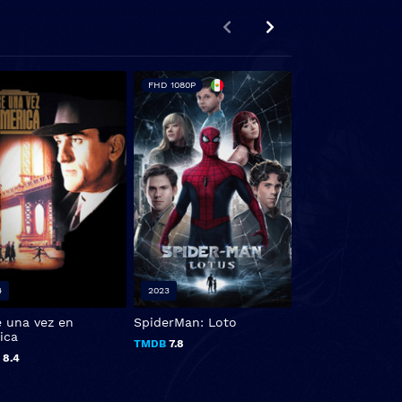
FHD 1080P
4
2023
2016
e una vez en
SpiderMan: Loto
Welcome to the
ica
Hartmanns
TMDB
7.8
B
8.4
TMDB
6.3