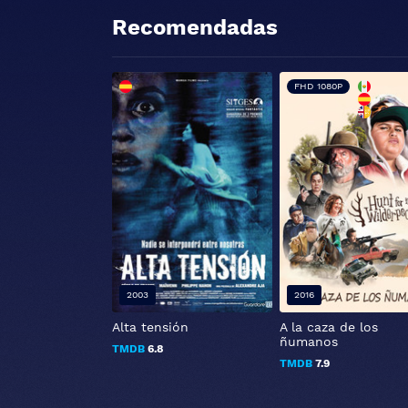
Recomendadas
FHD 1080P
2003
2016
Alta tensión
A la caza de los
ñumanos
TMDB
6.8
TMDB
7.9