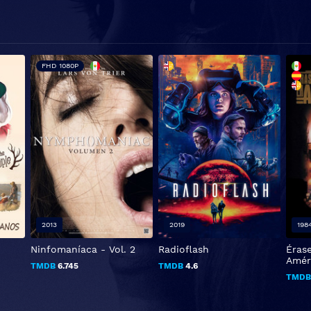
FHD 1080P
2013
2019
198
Ninfomaníaca - Vol. 2
Radioflash
Éras
Amér
TMDB
6.745
TMDB
4.6
TMD