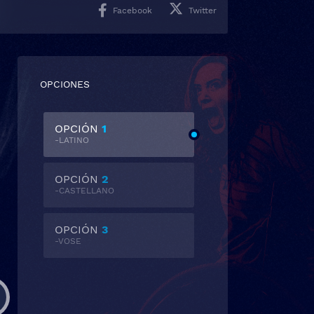
Facebook
Twitter
OPCIONES
OPCIÓN
1
-LATINO
OPCIÓN
2
-CASTELLANO
OPCIÓN
3
-VOSE