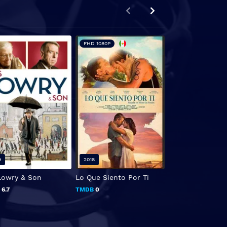
FHD 1080P
9
2018
2021
Lowry & Son
Lo Que Siento Por Ti
Oxígeno
B
6.7
TMDB
0
TMDB
0