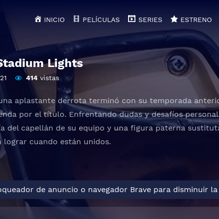
INICIO
PELÍCULAS
SERIES
ESTRENO
Stadium Lights
21
414
vistas
na aplastante derrota terminó con su temporada anterior
ienda por el título. Enfrentando dudas y desafíos person
uía del capellán de su equipo y una figura paterna sustitu
 lograr cuando están unidos.
loqueador de anuncio o navegador Brave para disminuir la