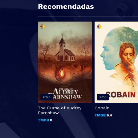
Recomendadas
2020
2018
The Curse of Audrey
Cobain
Earnshaw
TMDB
6.4
TMDB
0