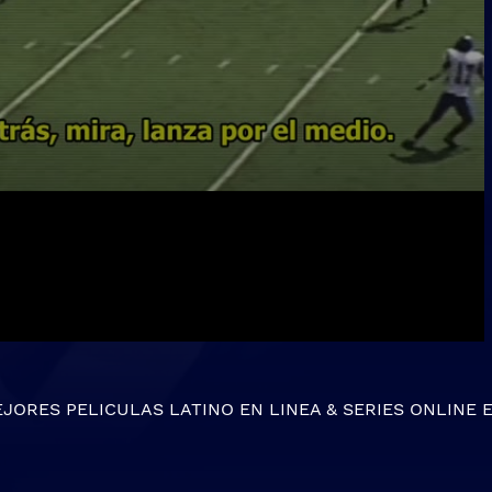
EJORES
PELICULAS LATINO EN LINEA
&
SERIES ONLINE
E