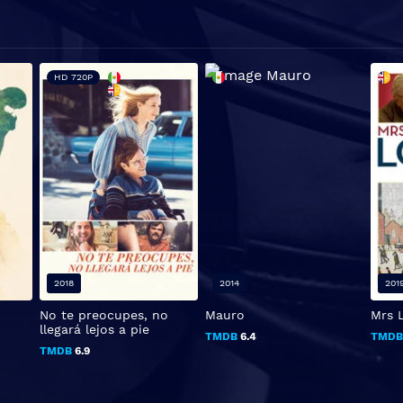
HD 720P
2018
2014
201
No te preocupes, no
Mauro
Mrs 
llegará lejos a pie
TMDB
6.4
TMD
TMDB
6.9