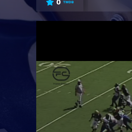
0
TMDB