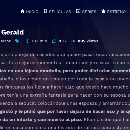
INICIO
PELÍCULAS
SERIES
ESTRENO
 Gerald
Terror
103 min
2017
805
vistas
re una pareja de casados que quiere pasar unas vacacione
asar los mejores momentos románticos y reavivar su amo
ñas en una lejana montaña, para poder disfrutar moment
cabaña, ellos echan un vistazo por toda la casa y no puede
 fantasías los lleva a hacer algo que desde hace mucho 
re tenía una extraña fantasía para hacer con su esposa
mienza a seducir, colocándole unas esposas y amarrándol
 gustó y le pidió que por favor dejara de hacer eso y le q
e da un infarto y cae muerto al piso.
Ella no sabe qué ha
ie en casa comienza una historia de tortura para esta muj