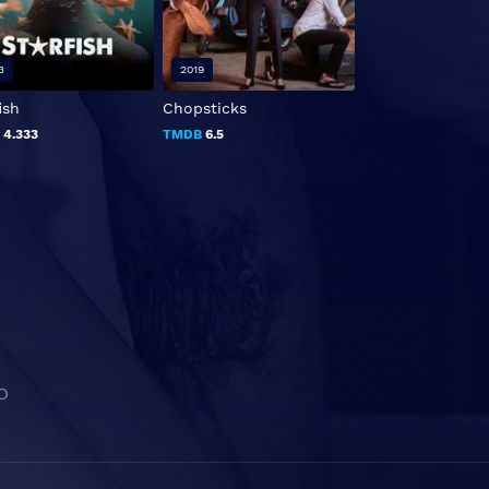
3
2019
2022
ish
Chopsticks
El cielo está en
cualquier lugar
B
4.333
TMDB
6.5
TMDB
0
O