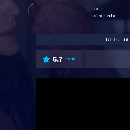
Actores
Chiara Aurelia
Utilizar b
6.7
TMDB