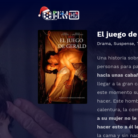
El juego de
Drama
,
Suspense
,
Una historia sob
personas para p
hacia unas caba
llegar a la gran 
este momento sus
hacer. Este homb
calentura, la co
a su mujer no le
hacer esto a él l
la cama y sin nad