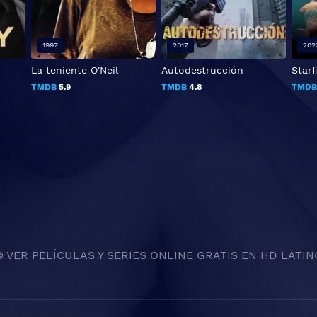
1997
2017
202
La teniente O'Neil
Autodestrucción
Starf
TMDB
5.9
TMDB
4.8
TMD
© VER PELÍCULAS Y SERIES ONLINE GRATIS EN HD LATIN