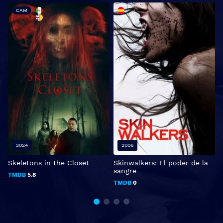
CAM
2024
2006
Skeletons in the Closet
Skinwalkers: El poder de la
I
sangre
TMDB
5.8
TMDB
0