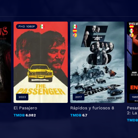
FHD 1080P
2023
2017
198
El Pasajero
Rápidos y furiosos 8
Pesad
2: L
TMDB
6.082
TMDB
6.7
TMD