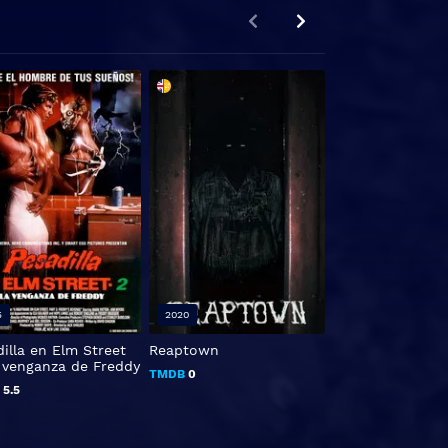
5
2020
2018
illa en Elm Street
Reaptown
Her Worst Nigh
a venganza de Freddy
TMDB
0
TMDB
5.1
B
5.5