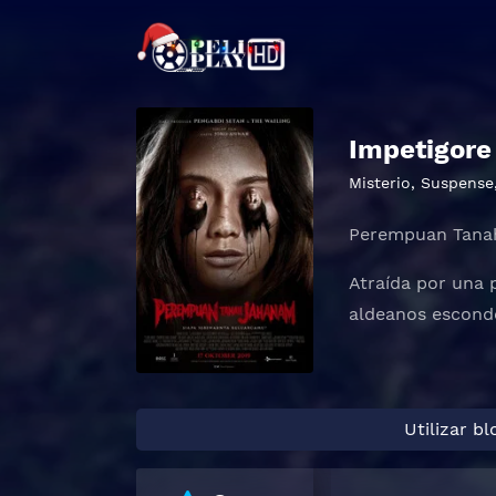
Impetigore
Misterio
,
Suspense
Perempuan Tana
Atraída por una p
aldeanos esconde
Utilizar b