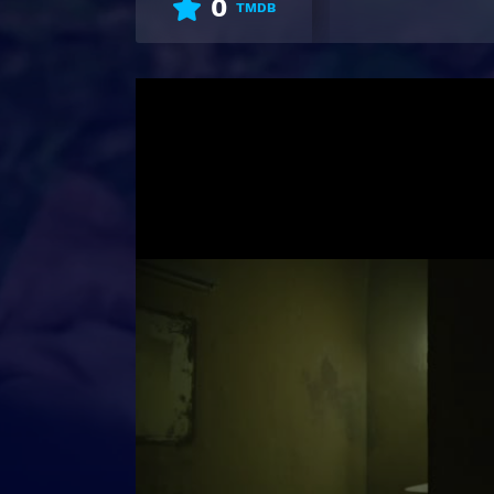
0
TMDB