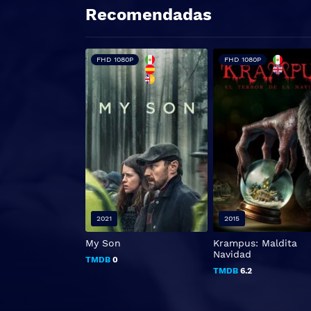
Recomendadas
FHD 1080P
FHD 1080P
2021
2015
My Son
Krampus: Maldita
Navidad
TMDB
0
TMDB
6.2