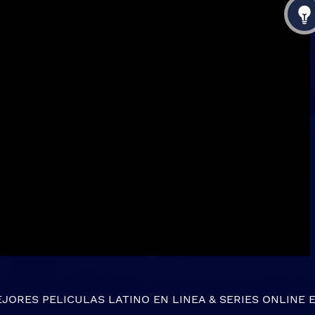
EJORES
PELICULAS LATINO EN LINEA
&
SERIES ONLINE
E