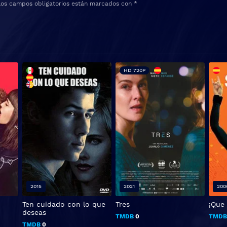
Los campos obligatorios están marcados con
*
HD 720P
2015
2021
200
Ten cuidado con lo que
Tres
¡Que 
deseas
TMDB
0
TMD
TMDB
0