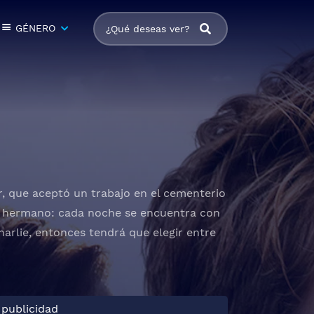
GÉNERO
, que aceptó un trabajo en el cementerio
su hermano: cada noche se encuentra con
harlie, entonces tendrá que elegir entre
 publicidad