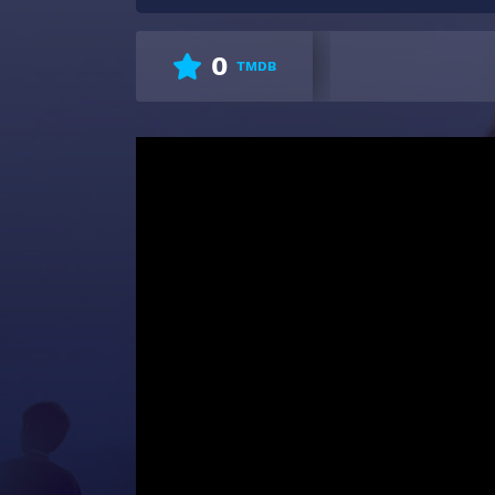
0
TMDB