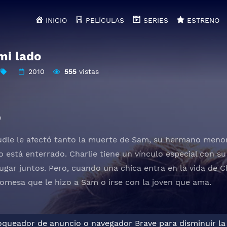
INICIO
PELÍCULAS
SERIES
ESTRENO
mi lado
2010
555
vistas
o
oudle le afectó tanto la muerte de Sam, su hermano menor
 está enterrado. Charlie tiene un vínculo especial con 
jugar juntos. Pero, cuando una chica entra en la vida de C
mesa que le hizo a Sam o irse con la joven que ama.
loqueador de anuncio o navegador Brave para disminuir la