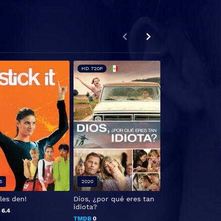
HD 720P
6
2020
2019
les den!
Dios, ¿por qué eres tan
Depraved
idiota?
B
6.4
TMDB
5.2
TMDB
0