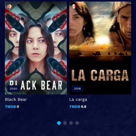
2020
2016
Black Bear
La carga
TMDB
0
TMDB
6.6