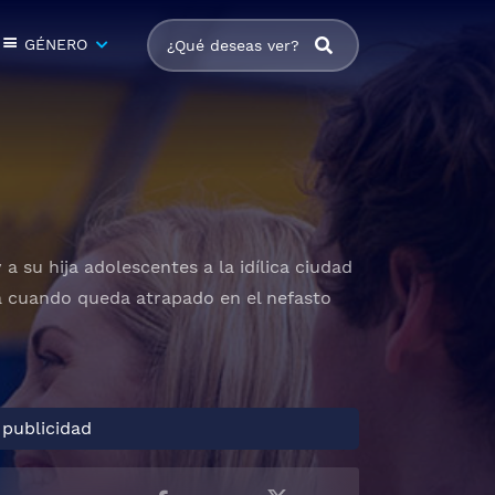
GÉNERO
a su hija adolescentes a la idílica ciudad
za cuando queda atrapado en el nefasto
 publicidad