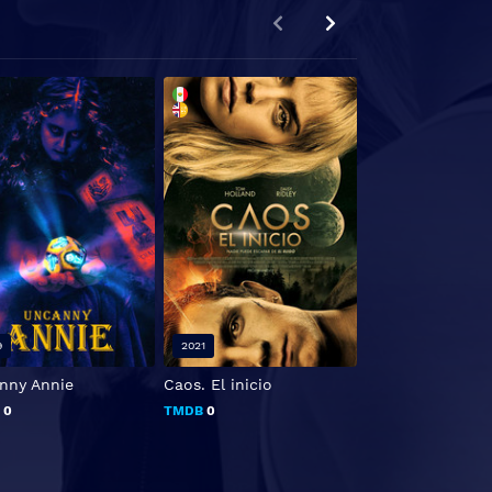
9
2021
2020
nny Annie
Caos. El inicio
Mal de ojo
B
0
TMDB
0
TMDB
0