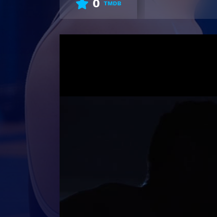
0
TMDB