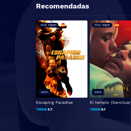
Recomendadas
FHD 1080P
FHD 1080P
2023
2023
Escaping Paradise
El templo (Sanctuar
TMDB
4.7
TMDB
6.1