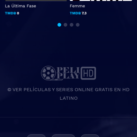
La Última Fase
Femme
R
TMDB
0
TMDB
7.3
© VER PELÍCULAS Y SERIES ONLINE GRATIS EN HD
LATINO