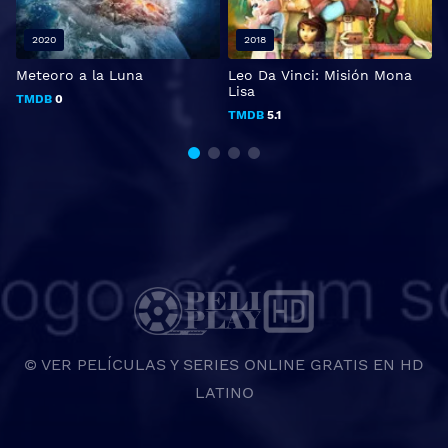
2020
2018
Meteoro a la Luna
Leo Da Vinci: Misión Mona
x
Lisa
TMDB
0
TMDB
5.1
© VER PELÍCULAS Y SERIES ONLINE GRATIS EN HD
LATINO