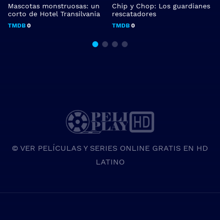
Mascotas monstruosas: un
Chip y Chop: Los guardianes
D
corto de Hotel Transilvania
rescatadores
TMDB
0
TMDB
0
© VER PELÍCULAS Y SERIES ONLINE GRATIS EN HD
LATINO