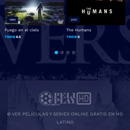
1993
2021
Fuego en el cielo
The Humans
S
o
TMDB
6.5
TMDB
0
© VER PELÍCULAS Y SERIES ONLINE GRATIS EN HD
LATINO