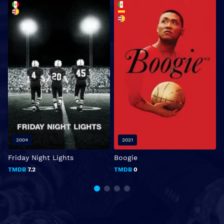
2004
2021
Friday Night Lights
Boogie
T
TMDB
7.2
TMDB
0