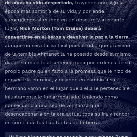
de años ha sido despertada,
trayendo con sigo la
época más sombría de su vida y por ende
sumergiendo al mundo en un obscuro y aterrante
lugar.
Nick Morton (Tom Cruise) deberá
convertirse en el héroe y devolver la paz a la tierra
,
aunque no será tarea fácil pues el odio que proviene
de la temible Ahmanet la ha poseído desde el mismo
día de su muerte al ser encerrada por ordenes de su
propio padre quien faltó a la promesa que le hizo de
convertirla en reina, y dejando en cambio a su
hermano varón en el lugar que a ella le pertenecía e
injustamente le fue arrebatado, teniendo como
consecuencia una sed de venganza que
desencadenaría en la era actual toda su ira y rencor
en contra de los habitantes de la tierra.
Utilizar bloqueador de anuncio o navegador Brave