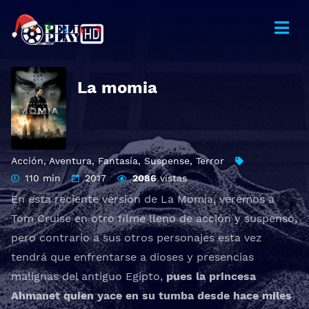
La momia
Acción
,
Aventura
,
Fantasía
,
Suspense
,
Terror
110 min
2017
2086
vistas
En esta reciente versión de La Momia, veremos a
Tom Cruise en otro filme lleno de acción y suspenso,
pero contrario a sus otros personajes esta vez
tendrá que enfrentarse a dioses y presencias
malignas del antiguo Egipto,
pues la princesa
Ahmanet quien yace en su tumba desde hace miles