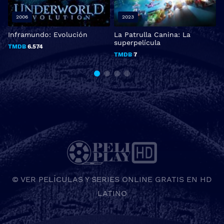
2006
2023
Inframundo: Evolución
La Patrulla Canina: La
C
superpelícula
r
TMDB
6.574
TMDB
7
© VER PELÍCULAS Y SERIES ONLINE GRATIS EN HD
LATINO