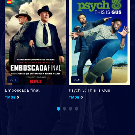
2019
2021
Emboscada final
Psych 3: This Is Gus
S
TMDB
0
TMDB
0