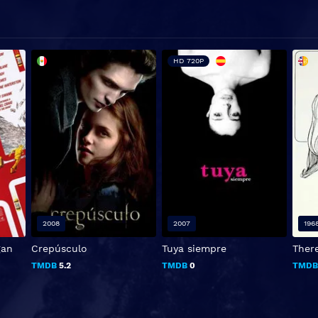
HD 720P
2008
2007
196
gan
Crepúsculo
Tuya siempre
There
TMDB
5.2
TMDB
0
TMD