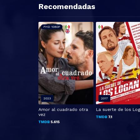
Recomendadas
FHD 1080P
2023
2017
Amor al cuadrado otra
La suerte de los Lo
vez
TMDB
7.1
TMDB
5.615