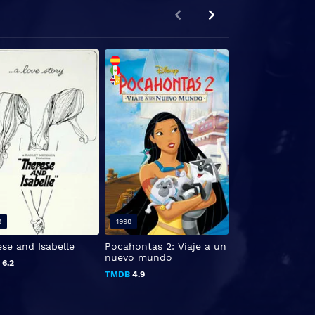
FHD 1080P
8
1998
2022
se and Isabelle
Pocahontas 2: Viaje a un
Al viento
nuevo mundo
B
6.2
TMDB
0
TMDB
4.9