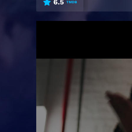
6.5
TMDB