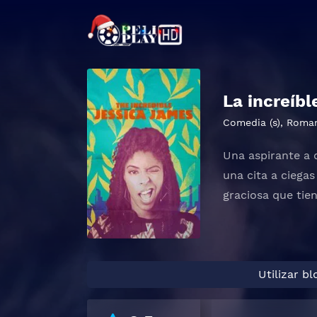
La increíb
Comedia (s)
,
Roma
Una aspirante a 
una cita a ciega
graciosa que tie
Utilizar b