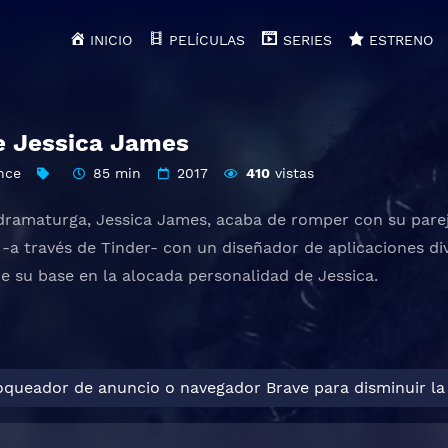
INICIO
PELÍCULAS
SERIES
ESTRENO
le Jessica James
nce
85 min
2017
410
vistas
dramaturga, Jessica James, acaba de romper con su parej
s -a través de Tinder- con un diseñador de aplicaciones di
ne su base en la alocada personalidad de Jessica.
loqueador de anuncio o navegador Brave para disminuir la