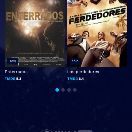
2019
2010
Enterrados
Los perdedores
L
TMDB
5.3
TMDB
6.4