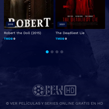
2015
2021
Robert the Doll (2015)
The Deadliest Lie
T
TMDB
0
TMDB
0
© VER PELÍCULAS Y SERIES ONLINE GRATIS EN HD