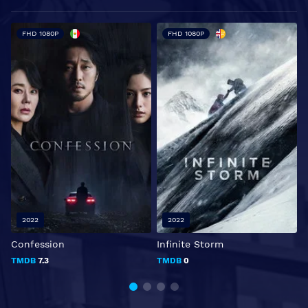
FHD 1080P
FHD 1080P
2022
2022
Confession
Infinite Storm
TMDB
7.3
TMDB
0