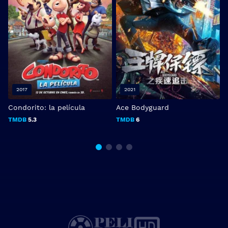
2017
2021
Condorito: la película
Ace Bodyguard
V
TMDB
5.3
TMDB
6