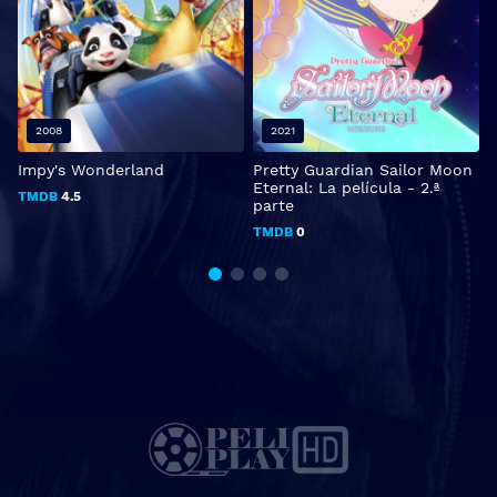
2008
2021
Impy's Wonderland
Pretty Guardian Sailor Moon
E
Eternal: La película - 2.ª
TMDB
4.5
parte
TMDB
0