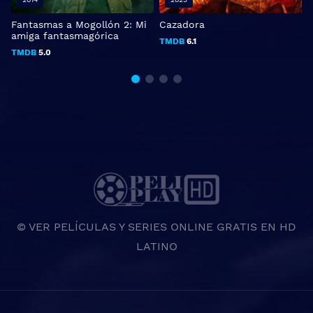
Fantasmas a Mogollón 2: Mi
Cazadora
L
amiga fantasmagórica
TMDB
6.1
TMDB
5.0
© VER PELÍCULAS Y SERIES ONLINE GRATIS EN HD
LATINO