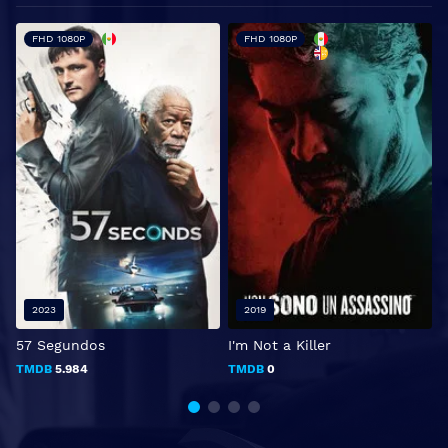
FHD 1080P
FHD 1080P
2023
2019
57 Segundos
I'm Not a Killer
C
TMDB
5.984
TMDB
0