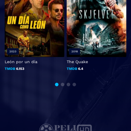
2023
2018
León por un día
The Quake
1
TMDB
6.153
TMDB
6.4