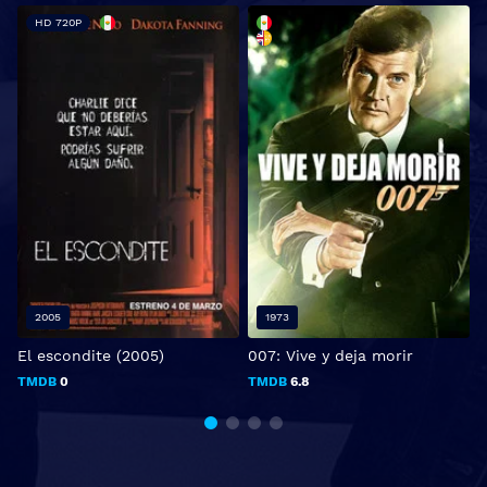
HD 720P
2005
1973
El escondite (2005)
007: Vive y deja morir
D
TMDB
0
TMDB
6.8