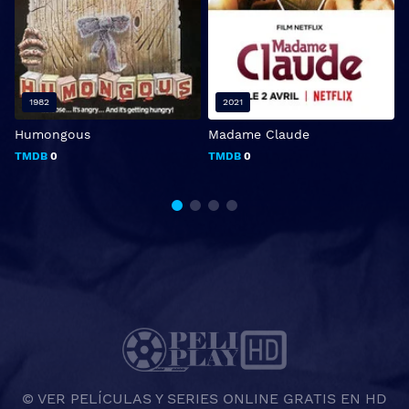
1982
2021
Humongous
Madame Claude
TMDB
0
TMDB
0
© VER PELÍCULAS Y SERIES ONLINE GRATIS EN HD