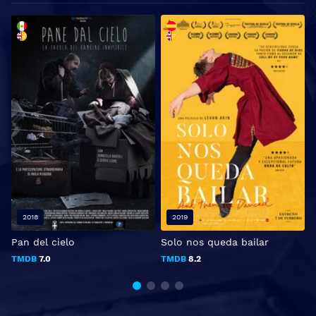
2018
2019
Pan del cielo
Solo nos queda bailar
D
TMDB
7.0
TMDB
8.2