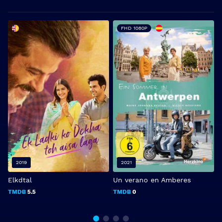
FHD 1080P
2019
2021
Elkdtal
Un verano en Amberes
H
TMDB
5.5
TMDB
0