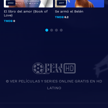
2022
2017
El libro del amor (Book of
Se armó el Belén
L
Love)
TMDB
6.2
TMDB
0
© VER PELÍCULAS Y SERIES ONLINE GRATIS EN HD
LATINO