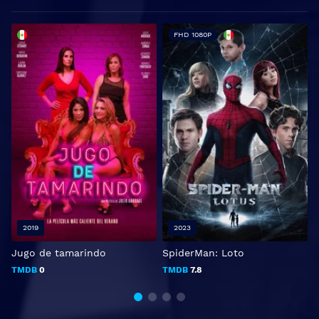
FHD 1080P
2019
2023
Jugo de tamarindo
SpiderMan: Loto
C
TMDB
0
TMDB
7.8