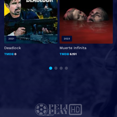
2021
2023
Deadlock
Muerte Infinita
TMDB
0
TMDB
6.151