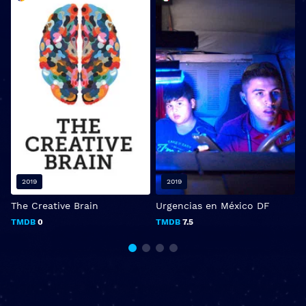
2019
2019
The Creative Brain
Urgencias en México DF
T
TMDB
0
TMDB
7.5